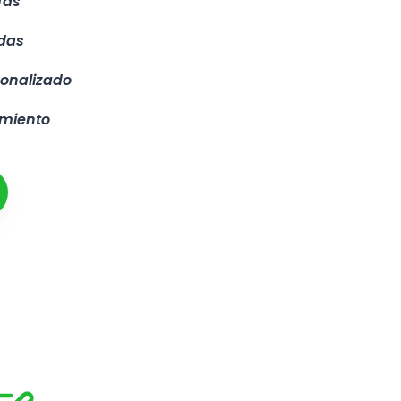
fas
adas
onalizado
imiento