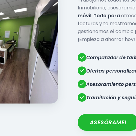
Inmobiliario, asesorami
móvil
.
Todo para
ofrece
facturas y te mostramos
gestionamos el cambio po
¡Empieza a ahorrar hoy!
Comparador de tari
Ofertas personaliz
Asesoramiento pers
Tramitación y segu
ASESÓRAME!