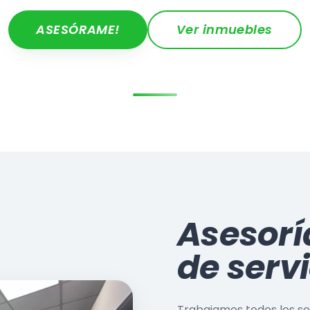
ASESÓRAME!
Ver inmuebles
Asesorí
de serv
Trabajamos todos los ser