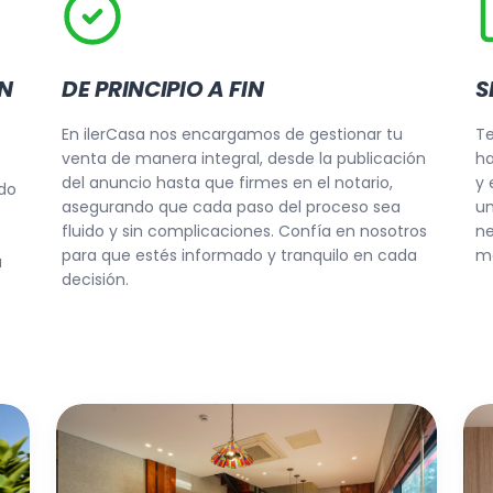
N
DE PRINCIPIO A FIN
S
En ilerCasa nos encargamos de gestionar tu
T
venta de manera integral, desde la publicación
ha
e
del anuncio hasta que firmes en el notario,
y 
odo
asegurando que cada paso del proceso sea
un
fluido y sin complicaciones. Confía en nosotros
ne
para que estés informado y tranquilo en cada
m
a
decisión.