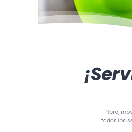
¡Serv
Fibra, móv
todos los s