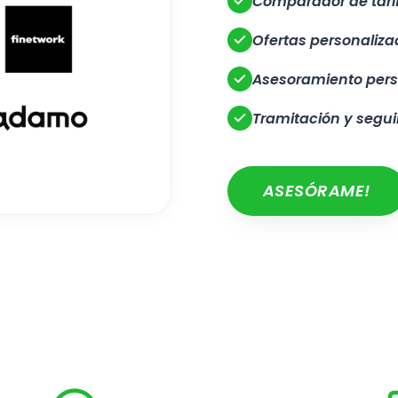
Comparador de tari
Ofertas personaliz
Asesoramiento pers
Tramitación y segu
ASESÓRAME!