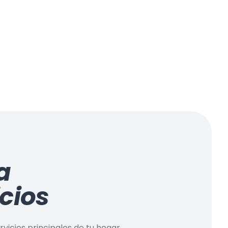
a
icios
vicios principales de tu hogar,