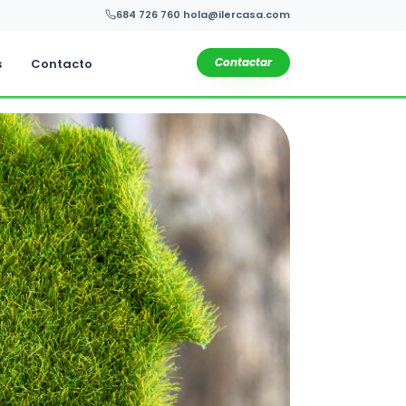
684 726 760
|
hola@ilercasa.com
Contactar
s
Contacto